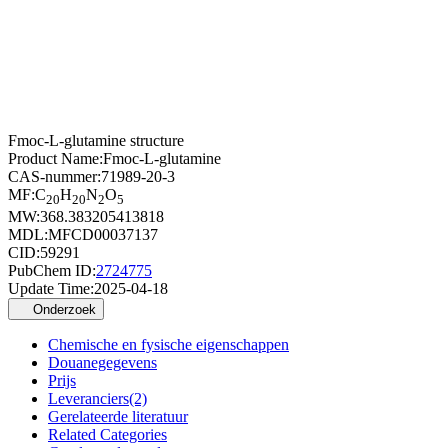
Fmoc-L-glutamine structure
Product Name:
Fmoc-L-glutamine
CAS-nummer:
71989-20-3
MF:
C
H
N
O
20
20
2
5
MW:
368.383205413818
MDL:
MFCD00037137
CID:
59291
PubChem ID:
2724775
Update Time:
2025-04-18
Onderzoek
Chemische en fysische eigenschappen
Douanegegevens
Prijs
Leveranciers(2)
Gerelateerde literatuur
Related Categories