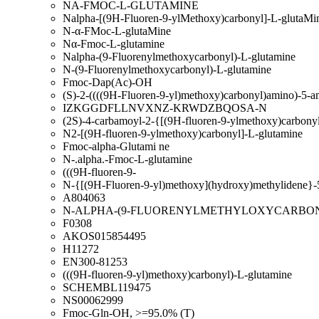
NA-FMOC-L-GLUTAMINE
Nalpha-[(9H-Fluoren-9-ylMethoxy)carbonyl]-L-glutaMi
N-α-FMoc-L-glutaMine
Nα-Fmoc-L-glutamine
Nalpha-(9-Fluorenylmethoxycarbonyl)-L-glutamine
N-(9-Fluorenylmethoxycarbonyl)-L-glutamine
Fmoc-Dap(Ac)-OH
(S)-2-((((9H-Fluoren-9-yl)methoxy)carbonyl)amino)-5-a
IZKGGDFLLNVXNZ-KRWDZBQOSA-N
(2S)-4-carbamoyl-2-{[(9H-fluoren-9-ylmethoxy)carbony
N2-[(9H-fluoren-9-ylmethoxy)carbonyl]-L-glutamine
Fmoc-alpha-Glutami ne
N-.alpha.-Fmoc-L-glutamine
(((9H-fluoren-9-
N-{[(9H-Fluoren-9-yl)methoxy](hydroxy)methylidene}-
A804063
N-ALPHA-(9-FLUORENYLMETHYLOXYCARBON
F0308
AKOS015854495
H11272
EN300-81253
(((9H-fluoren-9-yl)methoxy)carbonyl)-L-glutamine
SCHEMBL119475
NS00062999
Fmoc-Gln-OH, >=95.0% (T)