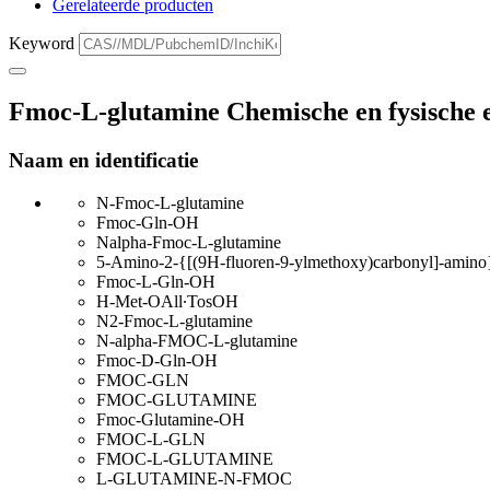
Gerelateerde producten
Keyword
Fmoc-L-glutamine Chemische en fysische 
Naam en identificatie
N-Fmoc-L-glutamine
Fmoc-Gln-OH
Nalpha-Fmoc-L-glutamine
5-Amino-2-{[(9H-fluoren-9-ylmethoxy)carbonyl]-amino}
Fmoc-L-Gln-OH
H-Met-OAll∙TosOH
N2-Fmoc-L-glutamine
N-alpha-FMOC-L-glutamine
Fmoc-D-Gln-OH
FMOC-GLN
FMOC-GLUTAMINE
Fmoc-Glutamine-OH
FMOC-L-GLN
FMOC-L-GLUTAMINE
L-GLUTAMINE-N-FMOC