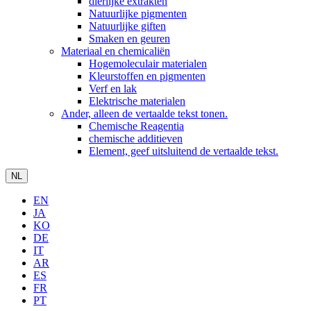
dierlijke extrakten
Natuurlijke pigmenten
Natuurlijke giften
Smaken en geuren
Materiaal en chemicaliën
Hogemoleculair materialen
Kleurstoffen en pigmenten
Verf en lak
Elektrische materialen
Ander, alleen de vertaalde tekst tonen.
Chemische Reagentia
chemische additieven
Element, geef uitsluitend de vertaalde tekst.
NL
EN
JA
KO
DE
IT
AR
ES
FR
PT