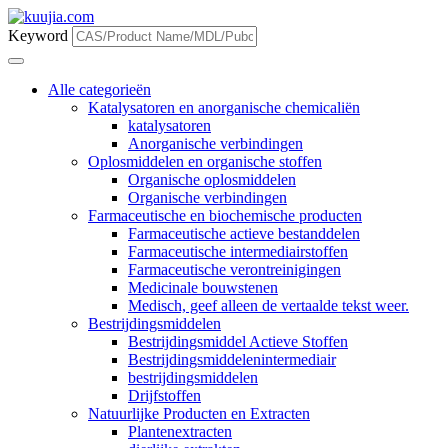
Keyword
Alle categorieën
Katalysatoren en anorganische chemicaliën
katalysatoren
Anorganische verbindingen
Oplosmiddelen en organische stoffen
Organische oplosmiddelen
Organische verbindingen
Farmaceutische en biochemische producten
Farmaceutische actieve bestanddelen
Farmaceutische intermediairstoffen
Farmaceutische verontreinigingen
Medicinale bouwstenen
Medisch, geef alleen de vertaalde tekst weer.
Bestrijdingsmiddelen
Bestrijdingsmiddel Actieve Stoffen
Bestrijdingsmiddelenintermediair
bestrijdingsmiddelen
Drijfstoffen
Natuurlijke Producten en Extracten
Plantenextracten