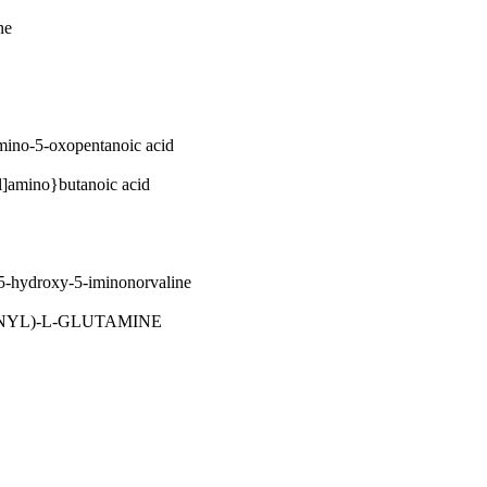
ne
mino-5-oxopentanoic acid
l]amino}butanoic acid
5-hydroxy-5-iminonorvaline
YL)-L-GLUTAMINE